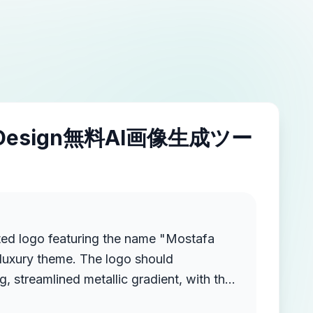
IDesign無料AI画像生成ツー
ted logo featuring the name "Mostafa
luxury theme. The logo should
g, streamlined metallic gradient, with the
ruding from the background, creating a