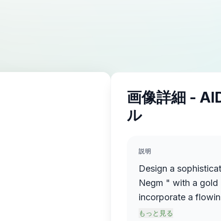
画像詳細 - A
ル
説明
Design a sophistica
Negm " with a gold 
incorporate a flowin
name elegantly prot
もっと見る