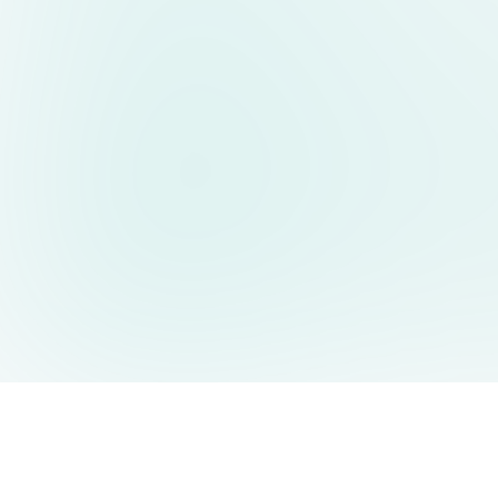
AIDesign
©
2026
AIDesign
.
All Rights Reserved