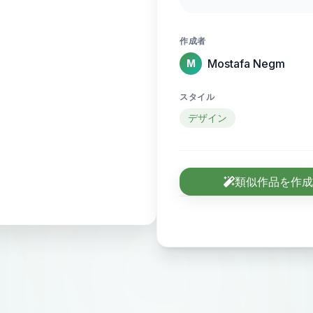
sense of motion and
作成者
Mostafa Negm
M
スタイル
デザイン
類似作品を作成