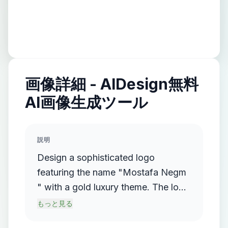
画像詳細 - AIDesign無料
AI画像生成ツール
説明
Design a sophisticated logo
featuring the name "Mostafa Negm
" with a gold luxury theme. The logo
should incorporate a flowing,
もっと見る
streamlined metallic gradient, with