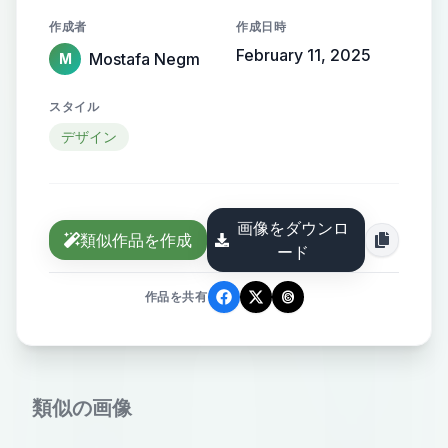
the name elegantly protruding from
作成者
作成日時
the background, creating a sense of
February 11, 2025
Mostafa Negm
M
motion and high-end elegance.
スタイル
デザイン
画像をダウンロ
類似作品を作成
ード
作品を共有
類似の画像