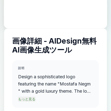
画像詳細 - AIDesign無料
AI画像生成ツール
説明
Design a sophisticated logo
featuring the name "Mostafa Negm
" with a gold luxury theme. The logo
should incorporate a flowing,
もっと見る
streamlined metallic gradient, with