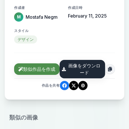
the name elegantly protruding from
作成者
作成日時
the background, creating a sense of
February 11, 2025
Mostafa Negm
M
motion and high-end elegance.
スタイル
デザイン
画像をダウンロ
類似作品を作成
ード
作品を共有
類似の画像