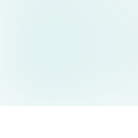
AIDesign
©
2026
AIDesign
.
All Rights Reserved