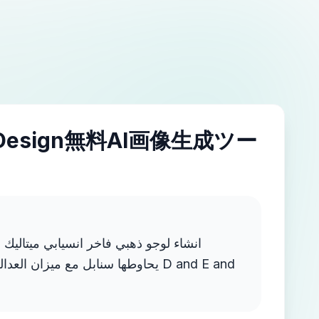
IDesign無料AI画像生成ツー
انشاء لوجو ذهبي فاخر انسيابي ميتاليك ب
يحاوطها سنابل مع ميزان  D and E and