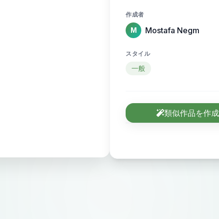
作成者
Mostafa Negm
M
スタイル
一般
類似作品を作成