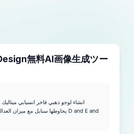
IDesign無料AI画像生成ツー
انشاء لوجو ذهبي فاخر انسيابي ميتاليك ب
يحاوطها سنابل مع ميزان  D and E and