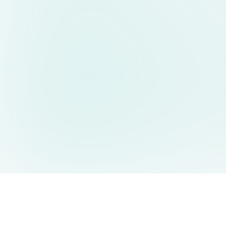
AIDesign
©
2026
AIDesign
.
All Rights Reserved