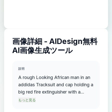
画像詳細 - AIDesign無料
AI画像生成ツール
説明
A rough Looking African man in an
addidas Tracksuit and cap holding a
big red fire extinguisher with a
Warehouse with Grey metal doors in
もっと見る
the backgorund and a blue