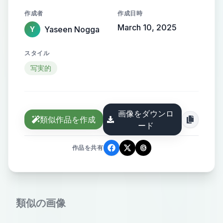
triangular metal roof the floor is grey
作成者
作成日時
cement and there are Two small
March 10, 2025
Yaseen Nogga
Y
bushes in infront of the warehouse
スタイル
写実的
画像をダウンロ
類似作品を作成
ード
作品を共有
類似の画像