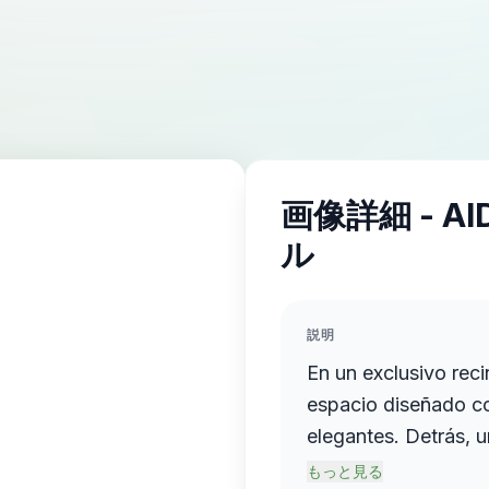
画像詳細 - A
ル
説明
En un exclusivo reci
espacio diseñado co
elegantes. Detrás, 
cuadro al óleo que 
もっと見る