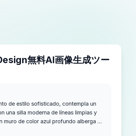
IDesign無料AI画像生成ツー
nto de estilo sofisticado, contempla un
n una silla moderna de líneas limpias y
un muro de color azul profundo alberga un
evoca una atmósfera dramática y