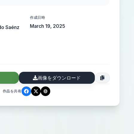
 narrativo está dedicado a un joven
otos, reflejando su espíritu aventurero y
作成日時
idad a través de detalles y objetos
March 19, 2025
do Saénz
dentifican.
画像をダウンロード
作品を共有