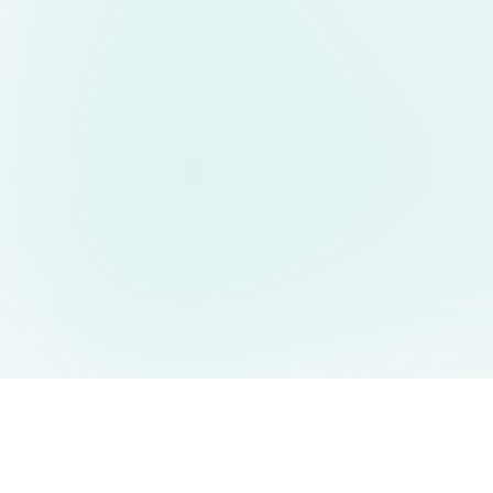
AIDesign
©
2026
AIDesign
.
All Rights Reserved