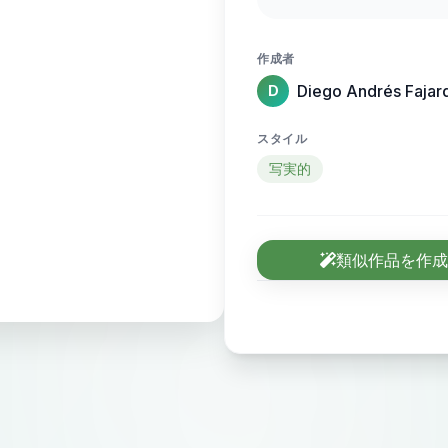
emotiva. Este rincón
apasionado por las m
作成者
su amor por la veloc
Diego Andrés Fajar
D
específicos que lo i
スタイル
写実的
類似作品を作成