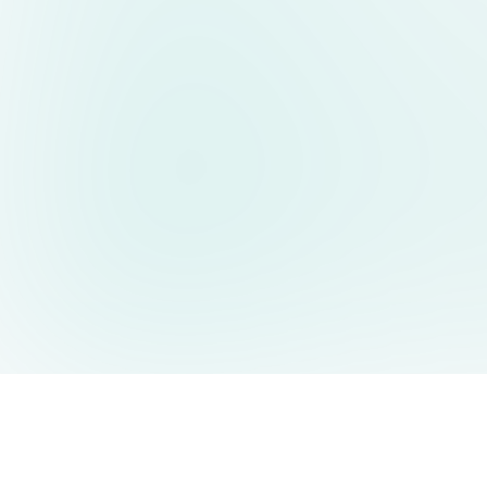
AIDesign
©
2026
AIDesign
.
All Rights Reserved