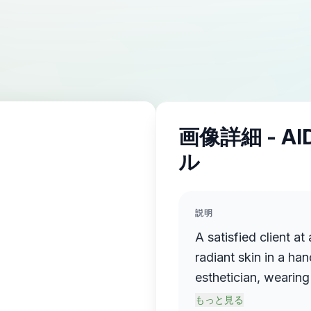
画像詳細 - A
ル
説明
A satisfied client at
radiant skin in a ha
esthetician, wearing
face mask, stands be
もっと見る