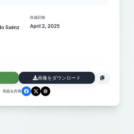
 is bright, with clean and modern decor,
onalism and trust. Soft lighting enhances
作成日時
glow. High-quality, close-up shot,
April 2, 2025
do Saénz
raphy.
画像をダウンロード
作品を共有