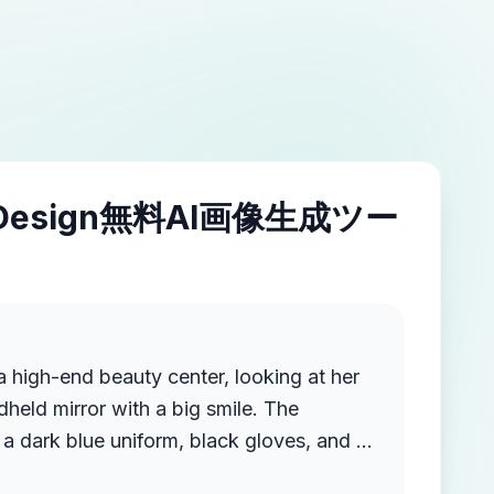
IDesign無料AI画像生成ツー
 a high-end beauty center, looking at her
ndheld mirror with a big smile. The
 a dark blue uniform, black gloves, and a
side her, attentively explaining the