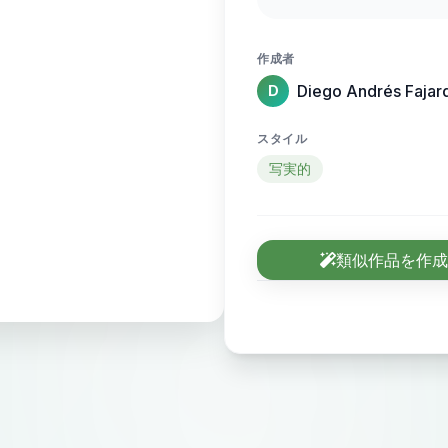
results. The setting
emphasizing professi
作成者
the client’s natural 
Diego Andrés Fajar
D
professional photog
スタイル
写実的
類似作品を作成