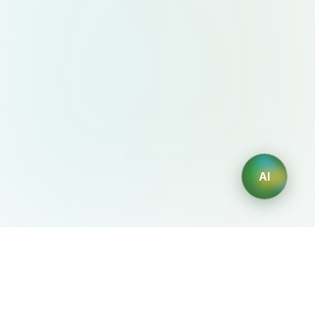
AI
AIDesign
©
2026
AIDesign
.
All Rights Reserved