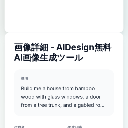
画像詳細 - AIDesign無料
AI画像生成ツール
説明
Build me a house from bamboo
wood with glass windows, a door
from a tree trunk, and a gabled roof
made from broad-leaved tree
leaves.
作成者
作成日時