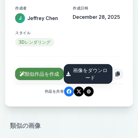
着一根金属三叉戟，戟尖与杆上挂着
作成者
作成日時
雨滴。脖子上系着一条棕色的围巾，
December 28, 2025
Jeffrey Chen
J
围巾在胸前打了一个结。背景是雨夜
户外，地面湿润反光，暗示刚下过雨
スタイル
或正在下雨。柔和的侧光/背光，营造
3Dレンダリング
出电影般的氛围与深度。偏冷的蓝绿
色调，配合雨夜的环境光。地面有积
水与反光，背景模糊处理以突出主
画像をダウンロ
体。艺术风格为3D动画/皮克斯风格，
類似作品を作成
ード
卡通渲染，高细节，纹理清晰。细腻
的光影处理，包括湿润皮肤的高光与
作品を共有
地面的反光。略带忧郁与孤独感，故
事性强.
類似の画像