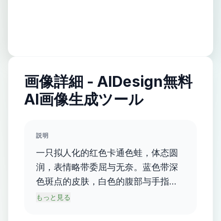
画像詳細 - AIDesign無料
AI画像生成ツール
説明
一只拟人化的红色卡通色蛙，体态圆
润，表情略带委屈与无奈。蓝色带深
色斑点的皮肤，白色的腹部与手指。
眼睛大而圆，眼神无辜；皮肤表面有
もっと見る
细小的凸起颗粒，质感真实。右手握