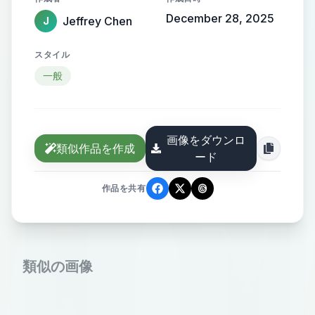
面梦幻温暖，微光点缀，艺术氛围浓
December 28, 2025
Jeffrey Chen
J
厚。
スタイル
一般
画像をダウンロ
類似作品を作成
ード
作品を共有
類似の画像