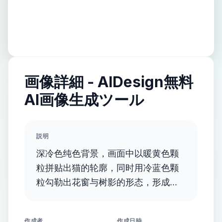
画像詳細 - AIDesign無料
AI画像生成ツール
説明
深冷色纯色背景，画面中以暖黄色颗
粒拼贴出猫的轮廓，同时用冷蓝色颗
粒勾勒出花窗与树影的形态，形成冷
暖对比的星空般颗粒肌理。猫的轮廓
清晰，花窗与树影隐约可见，整体画
作成者
作成日時