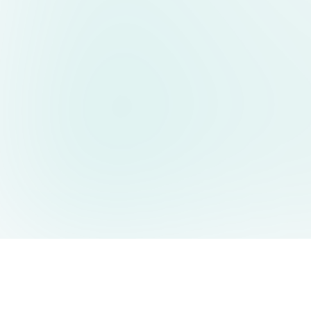
AIDesign
©
2026
AIDesign
.
All Rights Reserved