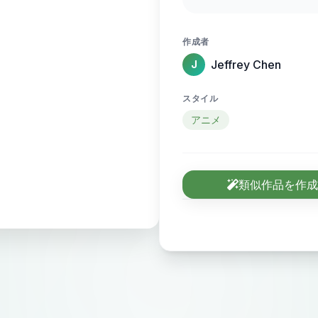
人。暗光沙发背景烘
笔触刻画发丝层次与
作成者
十足。
Jeffrey Chen
J
スタイル
アニメ
類似作品を作成