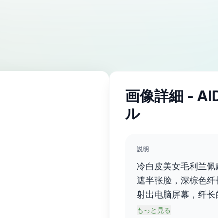
画像詳細 - A
ル
説明
冷白皮美女毛利兰佩
遮半张脸，深棕色纤
射出电脑屏幕，纤长
膜，皮肤细腻白皙，
もっと見る