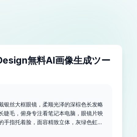
IDesign無料AI画像生成ツー
戴银丝大框眼镜，柔顺光泽的深棕色长发略
长睫毛，俯身专注看笔记本电脑，眼镜片映
的手指托着脸，面容精致立体，灰绿色虹
表情糅合冷酷与忧郁清冷，细微神态楚楚动