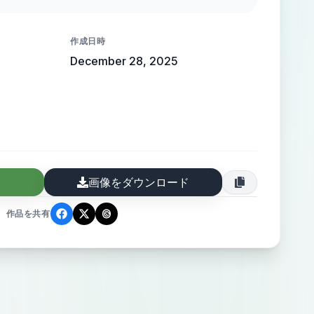
托电影氛围，面部特写捕捉慵懒动态，写实
皮肤通透感，CG 厚涂增强光影质感，魅力
作成日時
December 28, 2025
画像をダウンロード
作品を共有