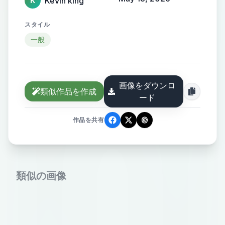
Kevin king
K
スタイル
一般
画像をダウンロ
類似作品を作成
ード
作品を共有
類似の画像