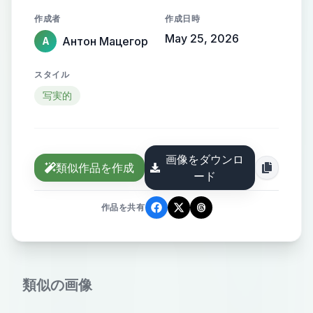
Основной цвет: глубокий синий
作成者
作成日時
(#1E3A5F). - Акцентный: мягкое
May 25, 2026
Антон Мацегор
А
золото (#C9A96E). - Фон: светло-
серый (#F5F6F8). - Шрифт:
スタイル
современный гротеск без засечек
写実的
(Inter, Gilroy, Montserrat).
Элементы: 1. Паттерн:
абстрактная геометрия из точек и
画像をダウンロ
линий, символизирующая связи
類似作品を作成
ード
между людьми. Дуотон: синий +
золотой. 2. Иконки: набор
作品を共有
линейных иконок (роли
подрядчиков, календарь, чат,
бюджет, тайминг). Толщина линии
類似の画像
2px, скруглённые углы. 3.
Карточки и плашки: оформление