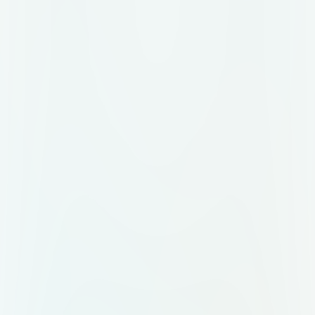
карточки подрядчика, плашки
статуса, кнопки. Чистые, с
мягкими тенями и скруглениями
12px. 4. Бейдж: «Топ-организатор
Меро» в сине-золотых тонах. 5.
Презентационный слайд: шаблон
с заголовком, подзаголовком и
местом для скриншота. Всё
должно выглядеть дорого,
технологично и внушать доверие.