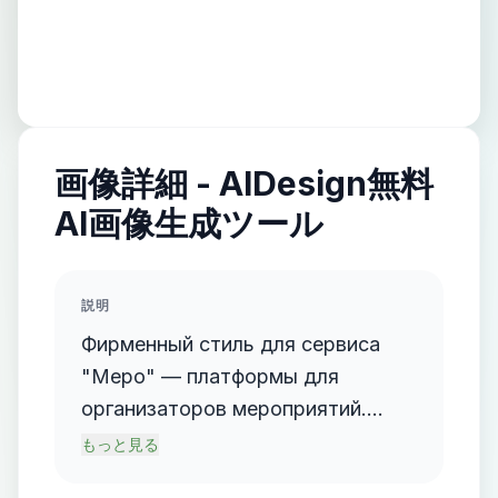
画像詳細 - AIDesign無料
AI画像生成ツール
説明
Фирменный стиль для сервиса
"Меро" — платформы для
организаторов мероприятий.
Основа стиля: - Минимализм,
もっと見る
технологичность, премиум. -