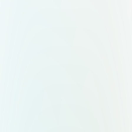
варианта — горизонтальный (знак
слева, текст справа) и
вертикальный (знак сверху, текст
снизу). Форматы: вектор,
прозрачный фон,
масштабируемость.