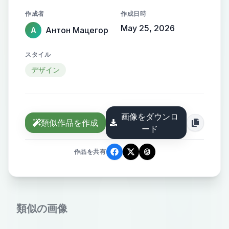
подрядчиков, управлять
作成者
作成日時
бюджетом, таймингом и
May 25, 2026
Антон Мацегор
А
общаться с клиентом в одном
окне. На старте —
スタイル
профессиональный инструмент
デザイン
для организаторов (B2B), в
будущем — экосистема для всех,
кто хочет организовать праздник.
画像をダウンロ
Стиль: минимализм,
類似作品を作成
ード
технологичность, с тёплым
акцентом. Чистые линии,
作品を共有
уверенный шрифт без засечек.
Логотип должен одинаково
хорошо смотреться на сайте, в
類似の画像
мобильном приложении и на
бейдже организатора. Цветовая