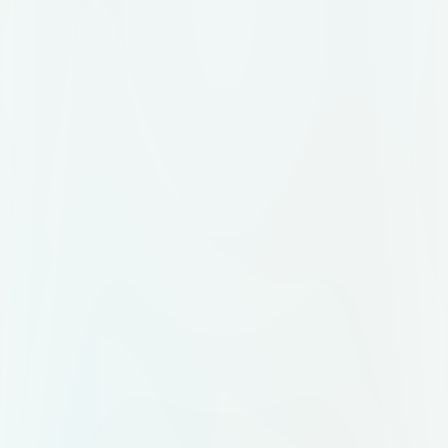
палитра: графитовый (#2D2D2D)
как основной, акцентный —
терракота (#C27A5A). Допустим
тёплый белый фон (#FAF8F5).
Идея знака: абстрактный символ,
объединяющий несколько
элементов в одно целое.
Например: несколько точек или
линий, сходящихся в одну форму.
Или стилизованная буква "M",
внутри которой просматривается
узел или связка. Без клише вроде
колокольчиков, воздушных шаров
и свадебных колец. Композиция:
знак + слово "Mepo". Два