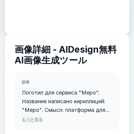
画像詳細 - AIDesign無料
AI画像生成ツール
説明
Логотип для сервиса "Mepo".
Название написано кириллицей:
"Mepo". Смысл: платформа для
организаторов мероприятий.
もっと見る
Помогает собирать команду