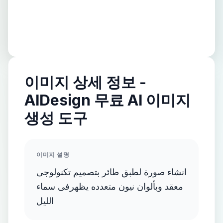
이미지 상세 정보 -
AIDesign 무료 AI 이미지
생성 도구
이미지 설명
انشاء صورة لطبق طائر بتصميم تكنولوجى
معقد وبألوان نيون متعدده يظهرفى سماء
الليل