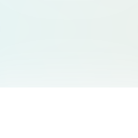
서비스 안내
고객 지원
Free Audio Editor
문의하기
:
support@aidesign.click
Use Suno
𝕏
Suno Downloader Pro
버전 정보
: 1.7.0
Flappy Bird