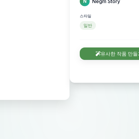
Negm Story
N
스타일
일반
유사한 작품 만들