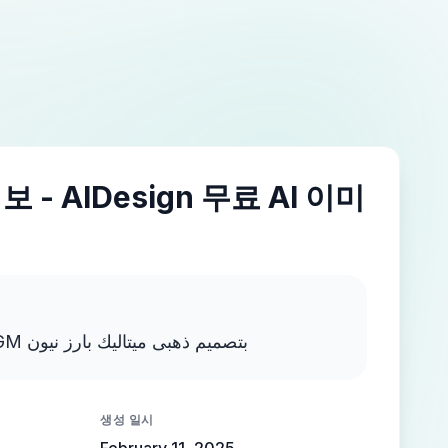
 - AIDesign 무료 AI 이미
اكتب MOSTAFA NEGM بتصميم ذهبى ميتاليك بارز نيون
생성 일시