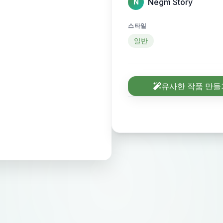
Negm Story
N
스타일
일반
유사한 작품 만들