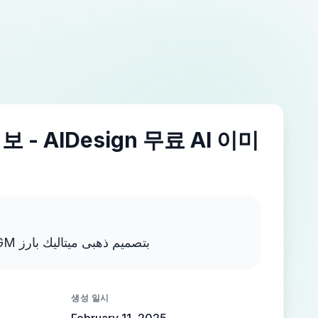
 - AIDesign 무료 AI 이미
اكتب MOSTAFA NEGM بتصميم ذهبى ميتاليك بارز
생성 일시