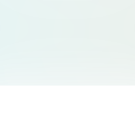
서비스 안내
고객 지원
Free Audio Editor
문의하기
:
support@aidesign.click
Use Suno
𝕏
Suno Downloader Pro
버전 정보
: 1.7.0
Flappy Bird