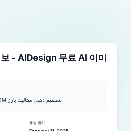
 - AIDesign 무료 AI 이미
اكتب MOSTAFA NEGM بتصميم ذهبى ميتاليك بارز
생성 일시