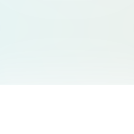
서비스 안내
고객 지원
Free Audio Editor
문의하기
:
support@aidesign.click
Use Suno
𝕏
Suno Downloader Pro
버전 정보
: 1.7.0
Flappy Bird