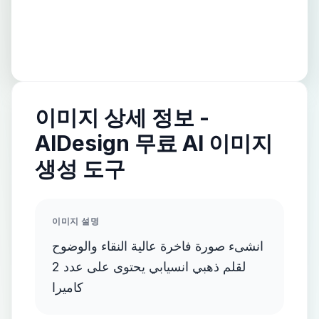
이미지 상세 정보 -
AIDesign 무료 AI 이미지
생성 도구
이미지 설명
انشىء صورة فاخرة عالية النقاء والوضوح
لقلم ذهبي انسيابي يحتوى على عدد 2
كاميرا