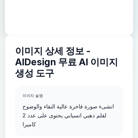
이미지 상세 정보 -
AIDesign 무료 AI 이미지
생성 도구
이미지 설명
انشىء صورة فاخرة عالية النقاء والوضوح
لقلم ذهبي انسيابي يحتوى على عدد 2
كاميرا