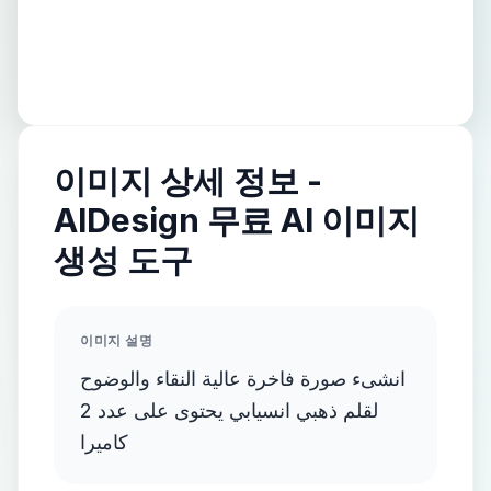
이미지 상세 정보 -
AIDesign 무료 AI 이미지
생성 도구
이미지 설명
انشىء صورة فاخرة عالية النقاء والوضوح
لقلم ذهبي انسيابي يحتوى على عدد 2
كاميرا