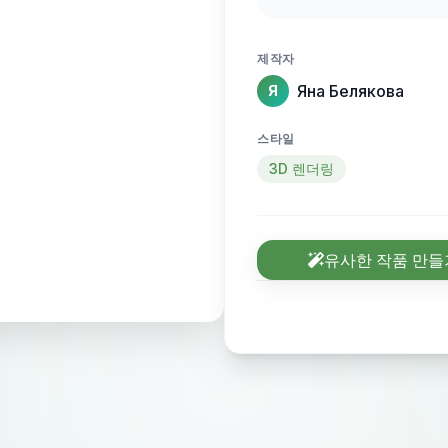
мозга,в её черно 
Белые Когти ,в ко
제작자
в единое целое На
Яна Белякова
Я
густых деревьев ,и
스타일
3D 렌더링
유사한 작품 만들