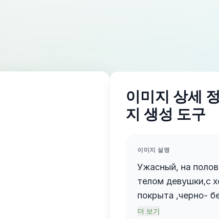
이미지 상세 정보
지 생성 도구
이미지 설명
Ужасный, на полов
телом девушки,с 
покрыта ,черно- 
Кобрами,запутыва
더 보기