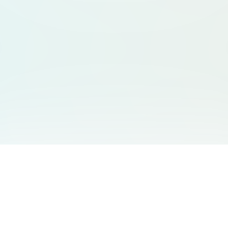
서비스 안내
고객 지원
Free Audio Editor
문의하기
:
support@aidesign.click
Use Suno
𝕏
Suno Downloader Pro
버전 정보
: 1.7.0
Flappy Bird