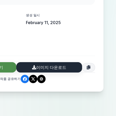
длинных Волосах ,на руках длинные
торых она вращается энергию частицы
생성 일시
 фоне лесной чаще,Высокие огромные ,
February 11, 2025
 растений Готика ,фентази ,Артхауз,
기
이미지 다운로드
작품 공유하기