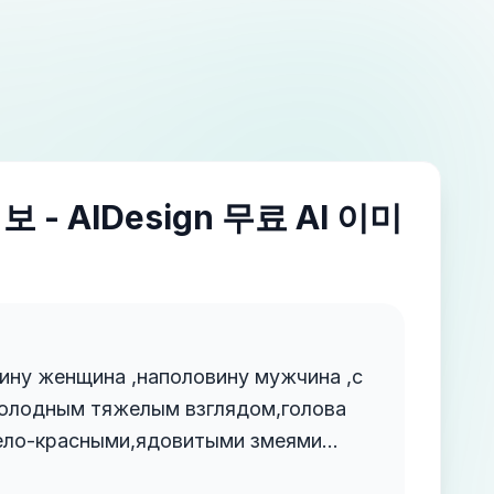
 - AIDesign 무료 AI 이미
ину женщина ,наполовину мужчина ,с
холодным тяжелым взглядом,голова
бело-красными,ядовитыми змеями
ются подобно нейронов головного