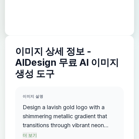
이미지 상세 정보 -
AIDesign 무료 AI 이미지
생성 도구
이미지 설명
Design a lavish gold logo with a
shimmering metallic gradient that
transitions through vibrant neon
colors, prominently featuring elegant
더 보기