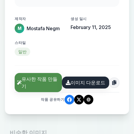
gold lettering, set against a
backdrop of a high-definition
제작자
생성 일시
documentary setting, showcasing
February 11, 2025
Mostafa Negm
M
real-life events and factual
information.
스타일
일반
유사한 작품 만들
이미지 다운로드
기
작품 공유하기
비슷한 이미지