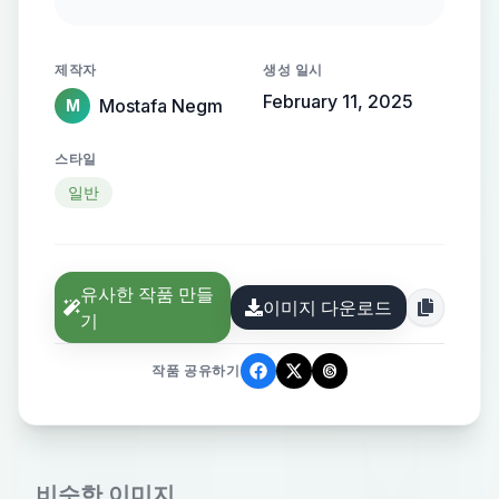
gold lettering, set against a
backdrop of a high-definition
제작자
생성 일시
documentary events and facts
February 11, 2025
Mostafa Negm
M
스타일
일반
유사한 작품 만들
이미지 다운로드
기
작품 공유하기
비슷한 이미지