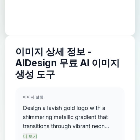
이미지 상세 정보 -
AIDesign 무료 AI 이미지
생성 도구
이미지 설명
Design a lavish gold logo with a
shimmering metallic gradient that
transitions through vibrant neon
colors, prominently featuring elegant
더 보기