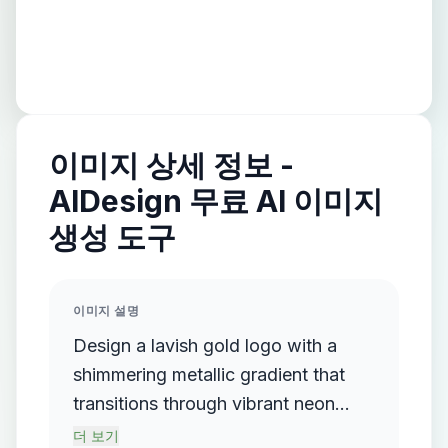
이미지 상세 정보 -
AIDesign 무료 AI 이미지
생성 도구
이미지 설명
Design a lavish gold logo with a
shimmering metallic gradient that
transitions through vibrant neon
colors, prominently featuring elegant
더 보기