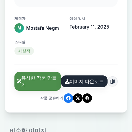
gold lettering, set against a
backdrop of a high-definition
제작자
생성 일시
documentary events and facts
February 11, 2025
Mostafa Negm
M
스타일
사실적
유사한 작품 만들
이미지 다운로드
기
작품 공유하기
비슷한 이미지