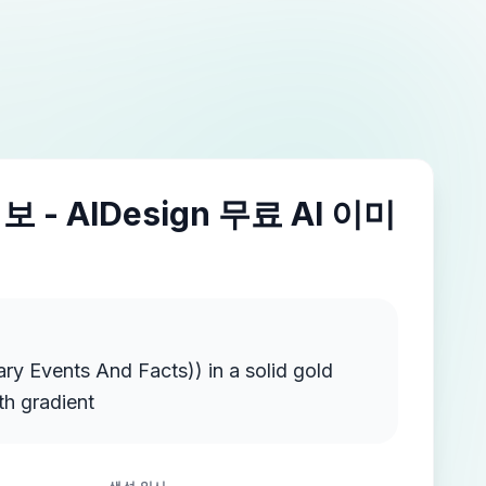
 - AIDesign 무료 AI 이미
ts And Facts)) in a solid gold
th gradient