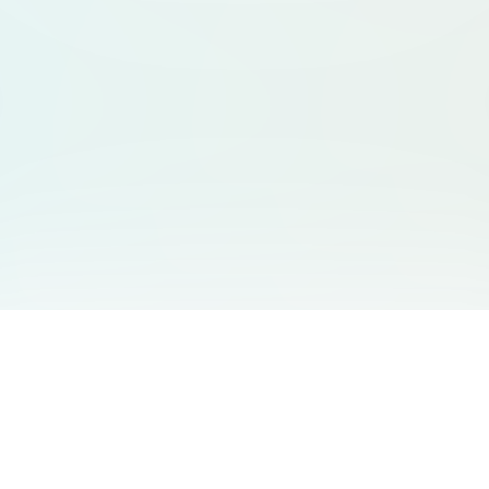
서비스 안내
고객 지원
Free Audio Editor
문의하기
:
support@aidesign.click
Use Suno
𝕏
Suno Downloader Pro
버전 정보
: 1.7.0
Flappy Bird