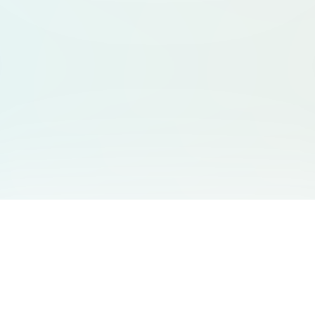
서비스 안내
고객 지원
Free Audio Editor
문의하기
:
support@aidesign.click
Use Suno
𝕏
Suno Downloader Pro
버전 정보
: 1.7.0
Flappy Bird