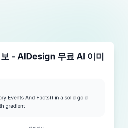
 - AIDesign 무료 AI 이미
ts And Facts)) in a solid gold
th gradient