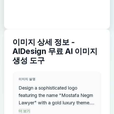
이미지 상세 정보 -
AIDesign 무료 AI 이미지
생성 도구
이미지 설명
Design a sophisticated logo
featuring the name "Mostafa Negm
Lawyer" with a gold luxury theme.
The logo should incorporate a
더 보기