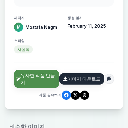
flowing, streamlined metallic
gradient, with the name elegantly
제작자
생성 일시
protruding from the background,
February 11, 2025
Mostafa Negm
M
creating a sense of motion and
high-end elegance.
스타일
사실적
유사한 작품 만들
이미지 다운로드
기
작품 공유하기
비슷한 이미지