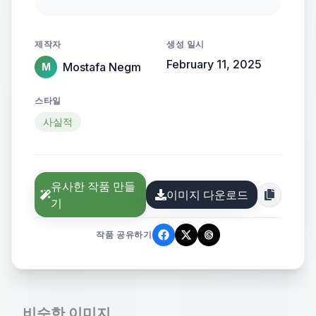
flowing, streamlined metallic
gradient, with the name elegantly
제작자
생성 일시
protruding from the background,
February 11, 2025
Mostafa Negm
M
creating a sense of motion and
high-end elegance.
스타일
사실적
유사한 작품 만들
이미지 다운로드
기
작품 공유하기
비슷한 이미지