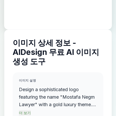
이미지 상세 정보 -
AIDesign 무료 AI 이미지
생성 도구
이미지 설명
Design a sophisticated logo
featuring the name "Mostafa Negm
Lawyer" with a gold luxury theme.
The logo should incorporate a
더 보기