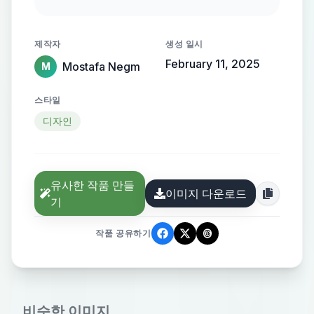
flowing, streamlined metallic
gradient, with the name elegantly
제작자
생성 일시
protruding from the background,
February 11, 2025
Mostafa Negm
M
creating a sense of motion and
high-end elegance.
스타일
디자인
유사한 작품 만들
이미지 다운로드
기
작품 공유하기
비슷한 이미지