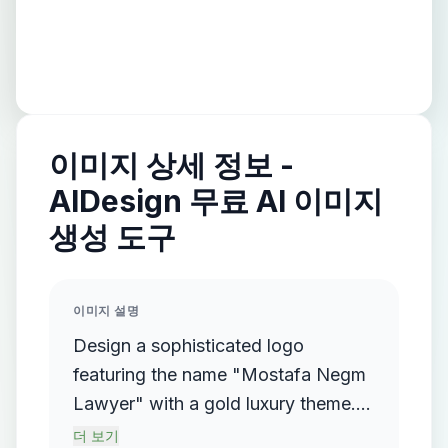
이미지 상세 정보 -
AIDesign 무료 AI 이미지
생성 도구
이미지 설명
Design a sophisticated logo
featuring the name "Mostafa Negm
Lawyer" with a gold luxury theme.
The logo should incorporate a
더 보기