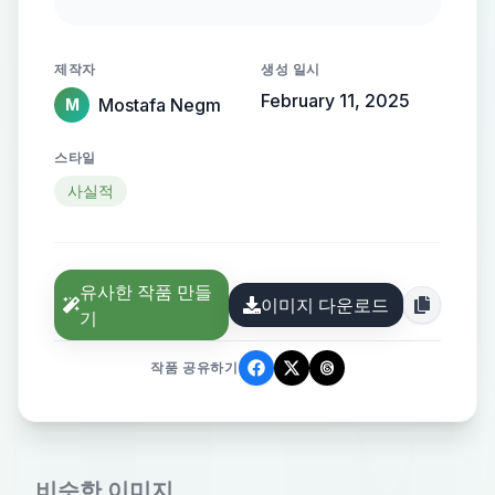
streamlined metallic gradient, with
the name elegantly protruding from
제작자
생성 일시
the background, creating a sense of
February 11, 2025
Mostafa Negm
M
motion and high-end elegance.
스타일
사실적
유사한 작품 만들
이미지 다운로드
기
작품 공유하기
비슷한 이미지