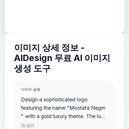
이미지 상세 정보 -
AIDesign 무료 AI 이미지
생성 도구
이미지 설명
Design a sophisticated logo
featuring the name "Mostafa Negm
" with a gold luxury theme. The logo
should incorporate a flowing,
더 보기