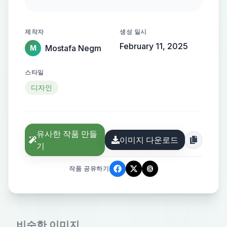
streamlined metallic gradient, with
the name elegantly protruding from
제작자
생성 일시
the background, creating a sense of
February 11, 2025
Mostafa Negm
M
motion and high-end elegance.
스타일
디자인
유사한 작품 만들
이미지 다운로드
기
작품 공유하기
비슷한 이미지