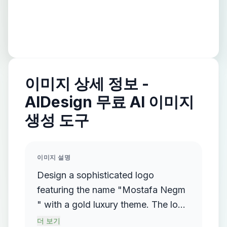
이미지 상세 정보 -
AIDesign 무료 AI 이미지
생성 도구
이미지 설명
Design a sophisticated logo
featuring the name "Mostafa Negm
" with a gold luxury theme. The logo
should incorporate a flowing,
더 보기