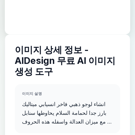
이미지 상세 정보 -
AIDesign 무료 AI 이미지
생성 도구
이미지 설명
انشاء لوجو ذهبي فاخر انسيابي ميتاليك
بارز جدا لحمامة السلام يحاوطها سنابل
مع ميزان العدالة واسفله هذه الحروف D
and E and F