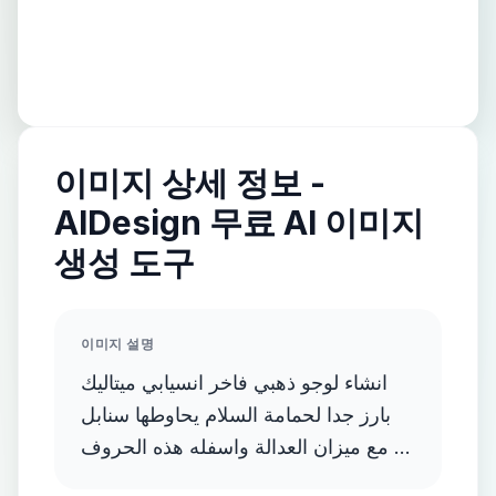
이미지 상세 정보 -
AIDesign 무료 AI 이미지
생성 도구
이미지 설명
انشاء لوجو ذهبي فاخر انسيابي ميتاليك
بارز جدا لحمامة السلام يحاوطها سنابل
مع ميزان العدالة واسفله هذه الحروف D
and E and F