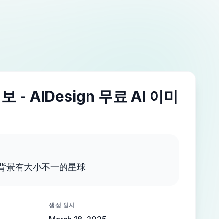
 - AIDesign 무료 AI 이미
背景有大小不一的星球
생성 일시