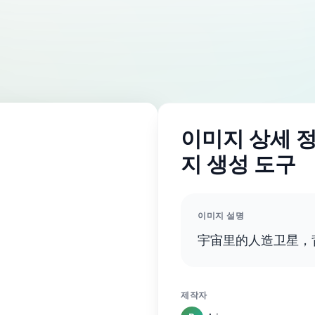
이미지 상세 정보
지 생성 도구
이미지 설명
宇宙里的人造卫星，
제작자