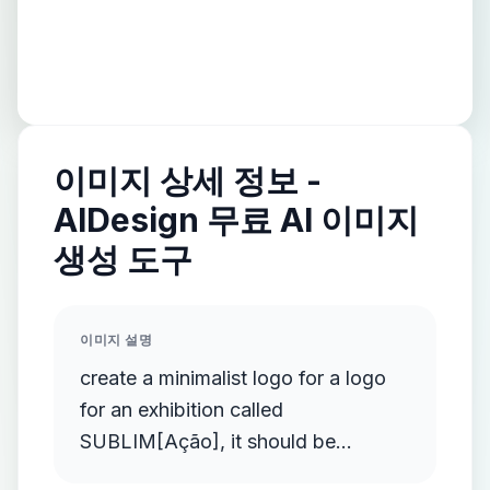
이미지 상세 정보 -
AIDesign 무료 AI 이미지
생성 도구
이미지 설명
create a minimalist logo for a logo
for an exhibition called
SUBLIM[Ação], it should be
minimalist and clean, the exhibition