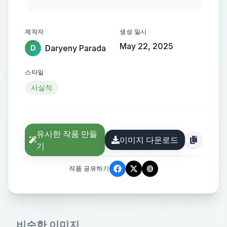
solucionarlo. Aquí se decide si el
proyecto es necesario, viable y
제작자
생성 일시
conveniente para la comunidad.
May 22, 2025
Daryeny Parada
D
Actividades principales: Diagnóstico
del problema: se realiza un análisis
스타일
detallado de la situación no
사실적
deseada que se quiere intervenir.
Identificación de alternativas: se
proponen distintas formas de
유사한 작품 만들
resolver el problema (obras,
이미지 다운로드
기
servicios, programas). Evaluación
de alternativas: se analizan técnica,
작품 공유하기
social, financiera y ambientalmente.
Selección de la mejor alternativa: se
escoge la opción más eficiente,
비슷한 이미지