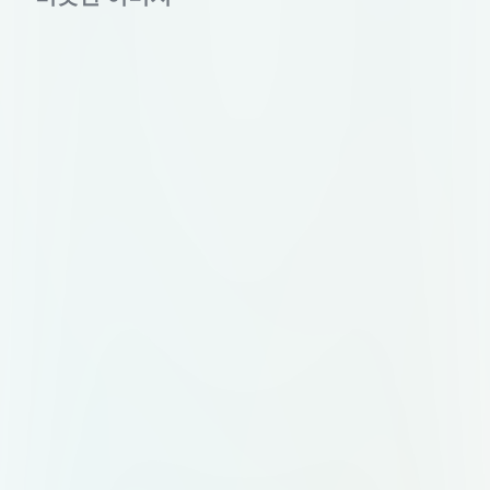
sostenible y pertinente. Formulación
del proyecto: se estructura el
proyecto usando herramientas
como la Metodología General
Ajustada (MGA), incluyendo árboles
de problemas, objetivos,
indicadores, cronograma,
presupuesto, etc. ✅ Resultado
esperado: Un proyecto formulado
con una justificación sólida, listo
para ser ejecutado y registrado en
plataformas como la MGA Web o el
Banco de Proyectos de Inversión
(BPI). elaborar una imagen que
incluya esta información