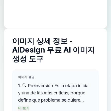
이미지 상세 정보 -
AIDesign 무료 AI 이미지
생성 도구
이미지 설명
1. 🔍 Preinversión Es la etapa inicial
y una de las más críticas, porque
define qué problema se quiere
resolver y cómo se propone
더 보기