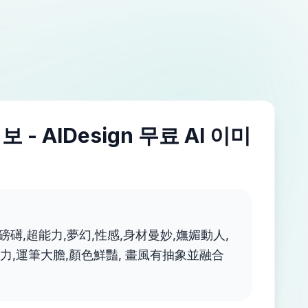
 - AIDesign 무료 AI 이미
勢磅礡,超能力,夢幻,性感,身材曼妙,嫵媚動人,
力,運筆大膽,顏色鮮豔, 畫風有抽象並融合