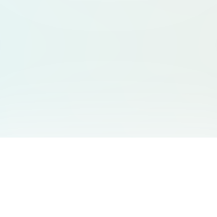
서비스 안내
고객 지원
Free Audio Editor
문의하기
:
support@aidesign.click
Use Suno
𝕏
Suno Downloader Pro
버전 정보
: 1.7.0
Flappy Bird