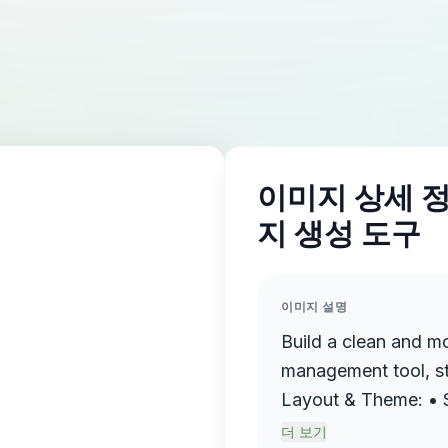
이미지 상세 정보
지 생성 도구
이미지 설명
Build a clean and m
management tool, st
Layout & Theme: • Soft pastel gradient background (left:
light purple/pink, ri
더 보기