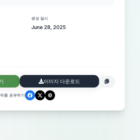
 with a
op-right: Home,
생성 일시
arison • CTA buttons: “Join
June 28, 2025
ct Us” (black fill) Hero Content: •
00K+ Projects Managed Daily with
k Management
eading: “Boost
eamless task and team management.” •
 button, center) • Rating below
기
이미지 다운로드
ting based on 300k users” (Google-style
creenshot of task
작품 공유하기
 frame with tabs, filters, project list.
eded. Style it like Notion/Trello/Linear
t-building, smooth gradients, light-themed