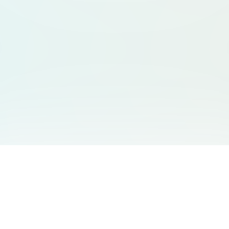
서비스 안내
고객 지원
Free Audio Editor
문의하기
:
support@aidesign.click
Use Suno
𝕏
Suno Downloader Pro
버전 정보
: 1.7.0
Flappy Bird