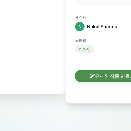
Hero section centered • Black logo top-left: “Prismo”
minimalist flower-like icon • Navigation bar t
제작자
Features, Pricing, About, Comp
Nakul Sharma
N
Waitlist” (outlined), “Conta
Top small label: “2
스타일
Prismo” (red/purple text) • Bold heading: “Tas
디자인
Made Simple and Powerful” • Subh
productivity with s
CTA: “Join Waitlist” (black
유사한 작품 만들
CTA: ⭐⭐⭐⭐⭐ “4.9 ra
star rating with bold count) Hero Visual: • S
manager UI in browser
(Use a fake one if ne
UI) Style Guide: • Font: Clean, modern sans-serif (like Inter or
SF Pro) • Design: Spaced out, minimal, clean white space •
Vibe: Friendly, trus