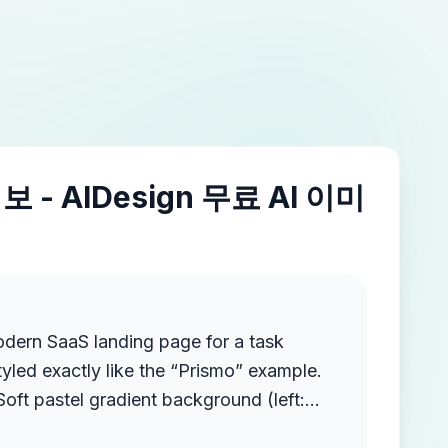
 - AIDesign 무료 AI 이미
odern SaaS landing page for a task
yled exactly like the “Prismo” example.
ght: peach/orange) with a subtle texture •