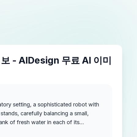
 - AIDesign 무료 AI 이미
atory setting, a sophisticated robot with
 stands, carefully balancing a small,
ank of fresh water in each of its
he robot's hands are designed with