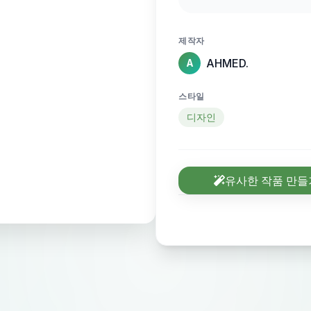
intricate details, r
filled to the brim wi
제작자
ambient laboratory l
AHMED.
A
blue-hued neon ligh
an atmosphere of pr
스타일
디자인
유사한 작품 만들