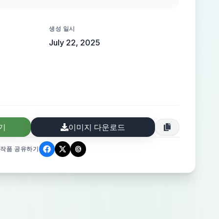
esembling human hands, and the tank is
th shimmering, clear water, reflecting the
생성 일시
ights. The scene is illuminated by soft,
July 22, 2025
ts, casting gentle shadows and creating
ecision and modernity.
기
이미지 다운로드
작품 공유하기