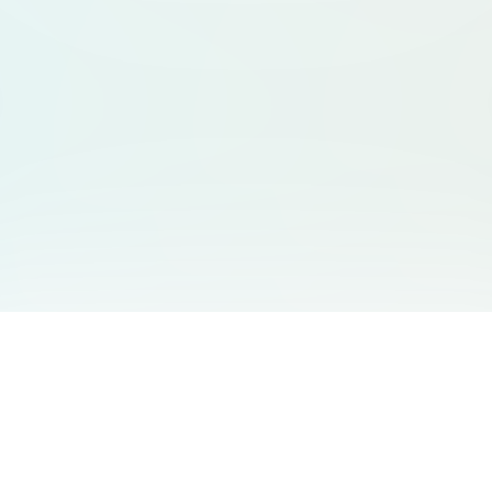
서비스 안내
고객 지원
Free Audio Editor
문의하기
:
support@aidesign.click
Use Suno
𝕏
Suno Downloader Pro
버전 정보
: 1.7.0
Flappy Bird