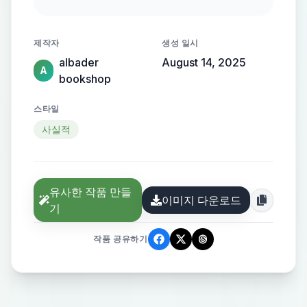
عناصر ديكورية مثل الأكواز والورود، مع
إضاءة طبيعية من خلال النوافذ. على
제작자
생성 일시
اللوحة، نصوص مكتوبة باللغتين العربية
albader
August 14, 2025
والإنجليزية، تشير إلى "العودة إلى
A
bookshop
المدرسة". الأطفال يبدون سعداء
ومرحين، ويظهر عليهم تفاعل حيوي مع
스타일
بعضهم البعض في هذا اليوم المميز.
사실적
유사한 작품 만들
이미지 다운로드
기
작품 공유하기