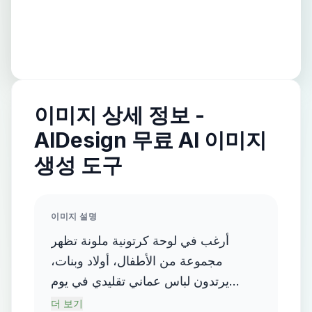
이미지 상세 정보 -
AIDesign 무료 AI 이미지
생성 도구
이미지 설명
أرغب في لوحة كرتونية ملونة تظهر
مجموعة من الأطفال، أولاد وبنات،
يرتدون لباس عماني تقليدي في يوم
العودة إلى المدرسة. اللوحة تتضمن
더 보기