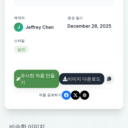
体的鼻子，深陷眉骨内大大眼睛，白
色杂乱长眉毛），戴潮流墨镜，色彩
제작자
생성 일시
肆意疯狂，描绘出扭曲的形象和荒诞
December 28, 2025
Jeffrey Chen
J
的情境。白色干净背景，水彩浸染，
美漫风格，3d渲染。大面积留白。
스타일
일반
유사한 작품 만들
이미지 다운로드
기
작품 공유하기
비슷한 이미지