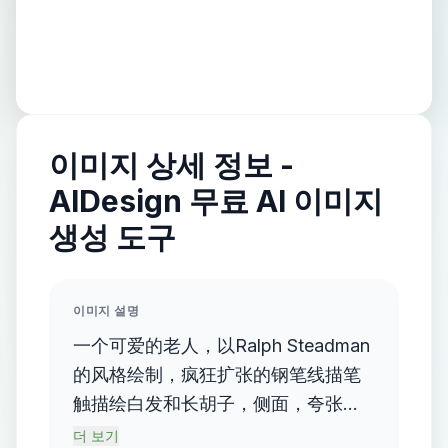
이미지 상세 정보 -
AIDesign 무료 AI 이미지
생성 도구
이미지 설명
一个可爱的老人，以Ralph Steadman
的风格绘制，疯狂扩张的钢笔线描笔
触描绘白发和长胡子，侧面，夸张、
怪诞和幽默的线描人物五官（大而立
더 보기