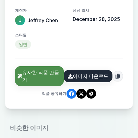
清晰，花窗与树影隐约可见，整体画
제작자
생성 일시
面梦幻温暖，微光点缀，艺术氛围浓
December 28, 2025
Jeffrey Chen
J
厚。
스타일
일반
유사한 작품 만들
이미지 다운로드
기
작품 공유하기
비슷한 이미지