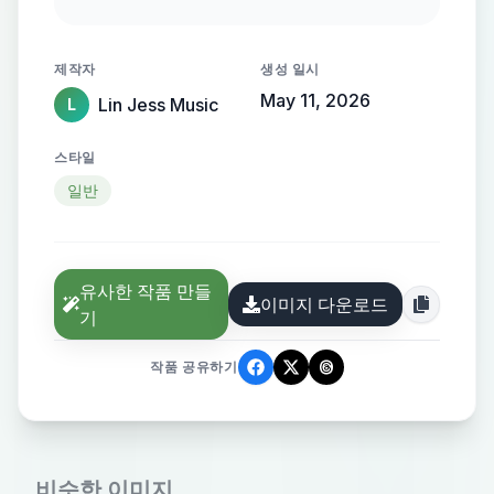
the edge of an unmade bed in a
dimly lit bedroom, looking down
제작자
생성 일시
with a melancholic, emotional
May 11, 2026
Lin Jess Music
L
expression. Rain streaks gently
down a nearby window, soft gray-
스타일
blue light filtering through. Worn
일반
sneakers and casual clothes (faded
sweater, jeans) convey an everyday
authenticity. Shallow depth of field,
유사한 작품 만들
moody tones, naturalistic detail,
이미지 다운로드
기
evocative of a quiet indie music film.
No jewelry or stage makeup.
작품 공유하기
비슷한 이미지