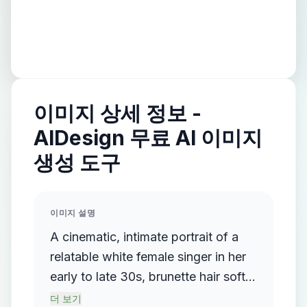
이미지 상세 정보 -
AIDesign 무료 AI 이미지
생성 도구
이미지 설명
A cinematic, intimate portrait of a
relatable white female singer in her
early to late 30s, brunette hair softly
framing her face. She sits alone on
더 보기