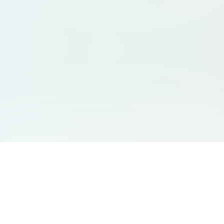
서비스 안내
고객 지원
Free Audio Editor
문의하기
:
support@aidesign.click
Use Suno
𝕏
Suno Downloader Pro
버전 정보
: 1.7.0
Flappy Bird