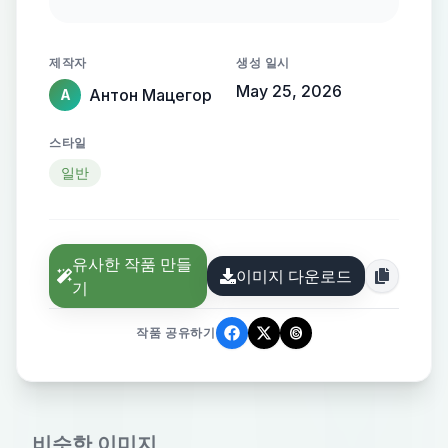
Помогает собирать команду
подрядчиков, управлять
제작자
생성 일시
бюджетом, таймингом и
May 25, 2026
Антон Мацегор
А
общаться с клиентом в одном
окне. На старте —
스타일
профессиональный инструмент
일반
для организаторов (B2B), в
будущем — экосистема для всех,
кто хочет организовать праздник.
유사한 작품 만들
Стиль: минимализм,
이미지 다운로드
기
технологичность, премиум.
Чистые линии, уверенный шрифт
작품 공유하기
без засечек. Логотип должен
одинаково хорошо смотреться на
сайте, в мобильном приложении и
비슷한 이미지