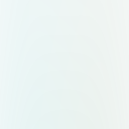
знак + слово "Меро". Два
варианта — горизонтальный (знак
слева, текст справа) и
вертикальный (знак сверху, текст
снизу). Форматы: вектор,
прозрачный фон,
масштабируемость.