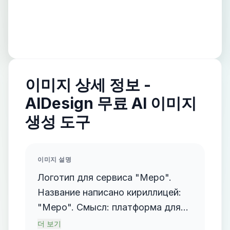
이미지 상세 정보 -
AIDesign 무료 AI 이미지
생성 도구
이미지 설명
Логотип для сервиса "Меро".
Название написано кириллицей:
"Меро". Смысл: платформа для
организаторов мероприятий.
더 보기