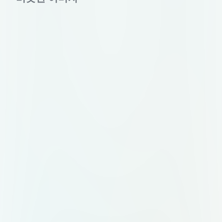
на бейдже организатора.
Цветовая палитра: глубокий
синий (#1E3A5F) как основной,
акцентный — мягкое золото
(#C9A96E). Допустим белый фон
или тёмная версия логотипа.
Идея знака: абстрактный символ,
объединяющий несколько
элементов в одно целое.
Например: несколько точек или
линий, сходящихся в одну форму.
Или стилизованная буква "М",
внутри которой просматривается
узел или связка. Без клише вроде
колокольчиков, воздушных шаров
и свадебных колец. Композиция: