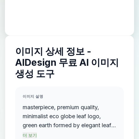
이미지 상세 정보 -
AIDesign 무료 AI 이미지
생성 도구
이미지 설명
masterpiece, premium quality,
minimalist eco globe leaf logo,
green earth formed by elegant leaf
curves, flat vector design, clean
더 보기