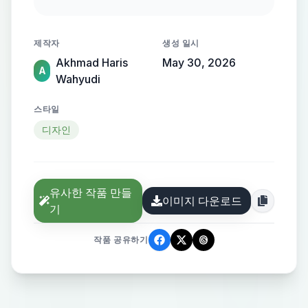
geometric balance, negative space,
corporate sustainability branding,
제작자
생성 일시
modern environmental identity,
Akhmad Haris
May 30, 2026
isolated white background, adobe
A
Wahyudi
stock vector style, Aspect Ratio: 1:1
스타일
디자인
유사한 작품 만들
이미지 다운로드
기
작품 공유하기