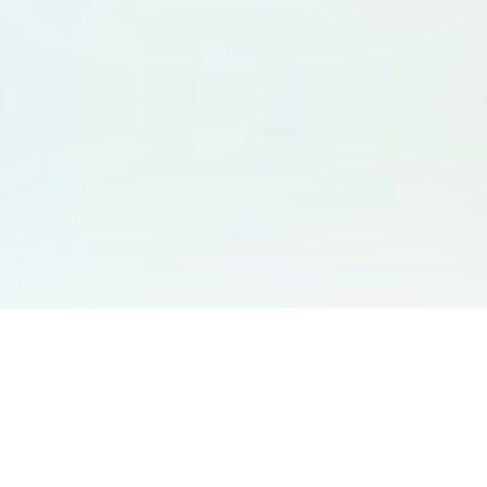
서비스 안내
고객 지원
Free Audio Editor
문의하기
:
support@aidesign.click
Use Suno
𝕏
Suno Downloader Pro
버전 정보
: 1.7.0
Flappy Bird