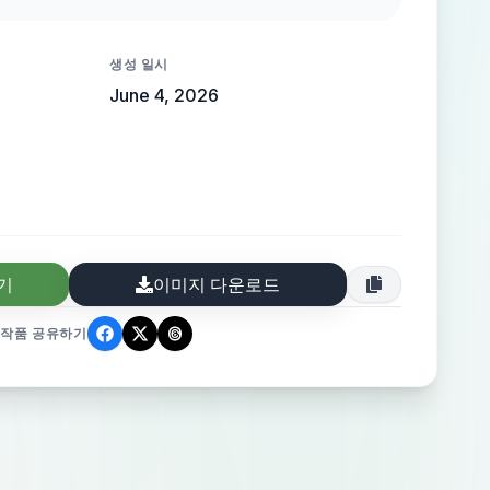
 logo image in pang format use blue color
d any symbol that this a pod website so
생성 일시
u my website basically working with print
June 4, 2026
work in men women and kids gym
기
이미지 다운로드
작품 공유하기