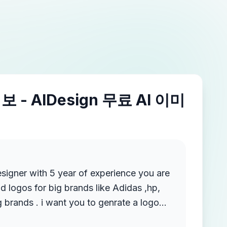
 - AIDesign 무료 AI 이미
esigner with 5 year of experience you are
d logos for big brands like Adidas ,hp,
 brands . i want you to genrate a logo
ite VYOM COLLECTION . i want a modern