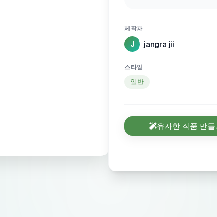
creative and unique
and you can also ad
제작자
do it accoding to yo
jangra jii
J
on demand and we 
motivational quotes
스타일
일반
유사한 작품 만들